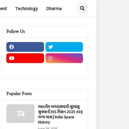
ment
Technology
Dharma
Follow Us
Popular Posts
ભારતીય અવકાશયાત્રી શુભાંશુ
શુક્લાની ISS મિશન 2025 તરફ
ભવ્ય યાત્રા | India Space
History
June 29, 2025