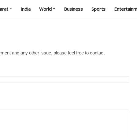
arat
India
World
Business
Sports
Entertain
ement and any other issue, please feel free to contact