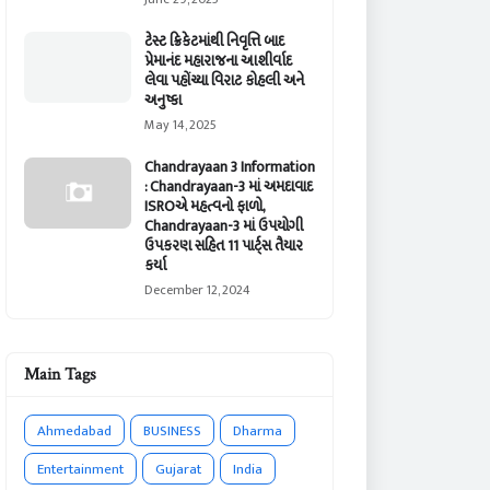
ટેસ્ટ ક્રિકેટમાંથી નિવૃત્તિ બાદ
પ્રેમાનંદ મહારાજના આશીર્વાદ
લેવા પહોંચ્યા વિરાટ કોહલી અને
અનુષ્કા
May 14, 2025
Chandrayaan 3 Information
: Chandrayaan-3 માં અમદાવાદ
ISROએ મહત્વનો ફાળો,
Chandrayaan-3 માં ઉપયોગી
ઉપકરણ સહિત 11 પાર્ટ્સ તૈયાર
કર્યા
December 12, 2024
Main Tags
Ahmedabad
BUSINESS
Dharma
Entertainment
Gujarat
India